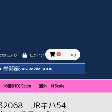
0
￥0
お気に入り
ログイン
IT
RG-Rokko SHOP.
16番(HO) Scale
海外 N Scale
ッタ
Bトレ)
天賞堂
エンドウ
トラムウェイ
モデルアイコン
新幹線・特急
近郊通勤形
機関車
気動車
客車・貨車
私鉄
KATO USA
KATO EU
関西
関東
中部・その他
32068 JRキハ54-