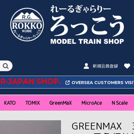
新規会員登録
OR-JAPAN SHOP.
OVERSEA CUSTOMERS VIS
KATO
TOMIX
GreenMaX
MicroAce
N Scale
N Scale
16番(HO) Scale
N Scale
16番(HO)Scale
特急
近郊通勤形
気動車
私鉄
その他
新幹線
特急
近郊通勤形
私鉄
機関車
気動車
客車
貨車
ラウンドハウス
ポケットライン
旅するNゲージ
レール
アクセサリー・パワー
新幹線
機関車
客車
貨車
アクセサリー
新幹線・特急
近郊通勤形
急行
機関車
気動車
客車・貨車
私鉄(関東)
私鉄(関西・中部・そ
コンテナ
新幹線
特急
近郊通勤形
私鉄
機関車
気動車
客車
貨車
ファーストカーミュー
レール
コンテナ
特急
近郊通勤形
機関車
気動車
客車
貨車
私鉄
コンテナ
アクセサリー
阪急
阪神
山陽
南海
近鉄
京阪
名鉄
東武
西武
東急
小田急
京王
京急
東京メトロ
静岡鉄道
秩父
富山地鉄
琴電
ポポンデ
朗堂
CASCO
バンダイ(
GREENMAX 
パック
の他)
ジアム