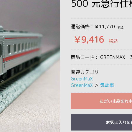
500 元急行仕
通常価格：￥11,770
税込
￥9,416
税込
商品コード：
GREENMAX 3
関連カテゴリ
GreenMaX
GreenMaX
＞
気動車
ただいま品切れ
お気に入りに