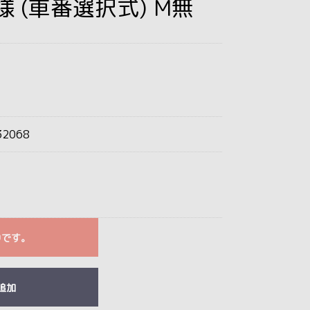
様 (車番選択式) M無
2068
中です。
追加