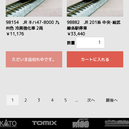
98154 JR キハ47-8000 九
98882 JR 201系 中央･総武
州色 冷房強化車 2両
線各駅停車
￥11,176
￥33,440
数量
ただいま品切れ中です。
カートに入れる
1
2
3
4
5
...
次へ
最後へ