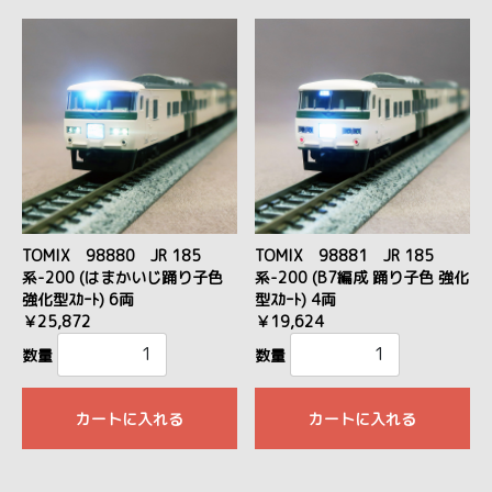
TOMIX 98880 JR 185
TOMIX 98881 JR 185
系-200 (はまかいじ踊り子色
系-200 (B7編成 踊り子色 強化
強化型ｽｶｰﾄ) 6両
型ｽｶｰﾄ) 4両
￥25,872
￥19,624
数量
数量
カートに入れる
カートに入れる