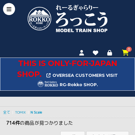
0
THIS IS ONLY-FOR-JAPAN
SHOP.
OVERSEA CUSTOMERS VISIT
RG-Rokko SHOP.
全て
|
TOMIX
|
N Scale
714件
の商品が見つかりました