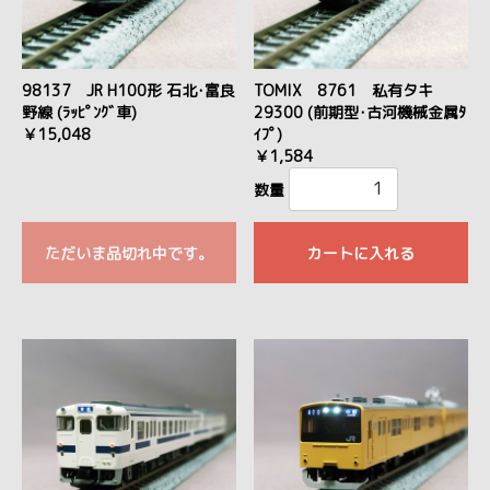
98137 JR H100形 石北･富良
TOMIX 8761 私有タキ
野線 (ﾗｯﾋﾟﾝｸﾞ車)
29300 (前期型･古河機械金属ﾀ
￥15,048
ｲﾌﾟ)
￥1,584
数量
ただいま品切れ中です。
カートに入れる