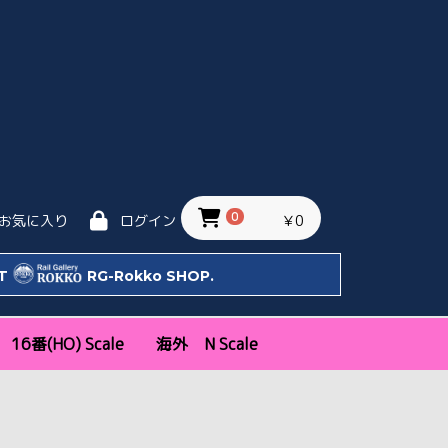
0
￥0
お気に入り
ログイン
IT
RG-Rokko SHOP.
16番(HO) Scale
海外 N Scale
ッタ
Bトレ)
天賞堂
エンドウ
トラムウェイ
モデルアイコン
新幹線・特急
近郊通勤形
機関車
気動車
客車・貨車
私鉄
KATO USA
KATO EU
関西
関東
中部・その他