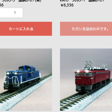
 3093-3 国鉄EF61 (茶)
KATO 3093-1 国鉄EF61
36
￥6,336
カートに入れる
ただいま品切れ中です。