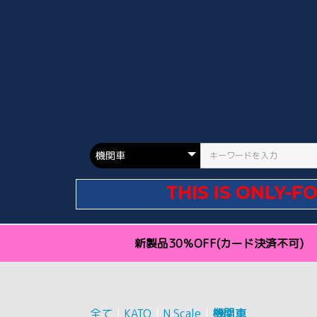
THIS IS ONLY-F
新製品30％OFF(カード決済不可)
全て
|
KATO
|
N Scale
|
機関車