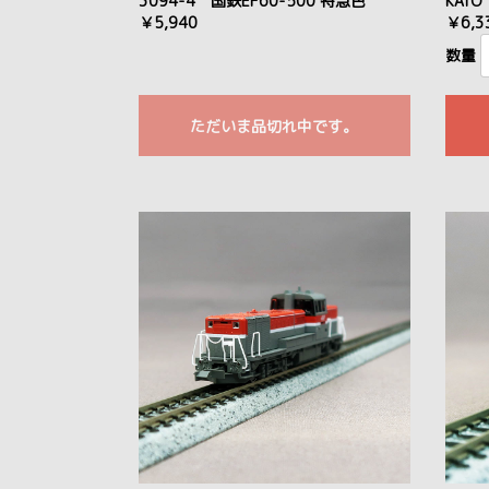
3094-4 国鉄EF60-500 特急色
KATO
￥5,940
￥6,3
数量
ただいま品切れ中です。