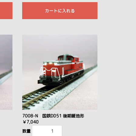
カートに入れる
7008-N 国鉄DD51 後期暖地形
￥7,040
数量