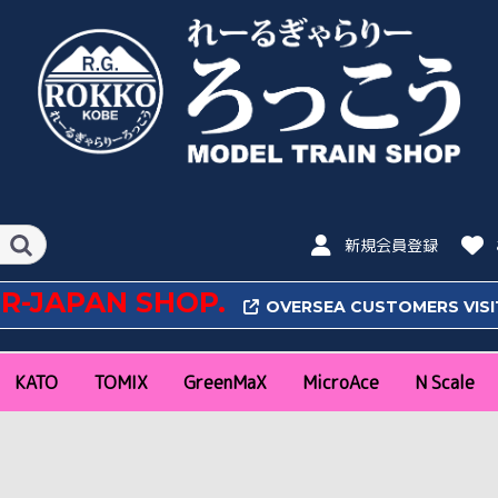
新規会員登録
OR-JAPAN SHOP.
OVERSEA CUSTOMERS VIS
KATO
TOMIX
GreenMaX
MicroAce
N Scale
N Scale
16番(HO) Scale
N Scale
16番(HO)Scale
特急
近郊通勤形
気動車
私鉄
その他
新幹線
特急
近郊通勤形
私鉄
機関車
気動車
客車
貨車
ラウンドハウス
ポケットライン
旅するNゲージ
レール
アクセサリー・パワー
新幹線
機関車
客車
貨車
アクセサリー
新幹線・特急
近郊通勤形
急行
機関車
気動車
客車・貨車
私鉄(関東)
私鉄(関西・中部・そ
コンテナ
新幹線
特急
近郊通勤形
私鉄
機関車
気動車
客車
貨車
ファーストカーミュー
レール
コンテナ
特急
近郊通勤形
機関車
気動車
客車
貨車
私鉄
コンテナ
アクセサリー
阪急
阪神
山陽
南海
近鉄
京阪
名鉄
東武
西武
東急
小田急
京王
京急
東京メトロ
静岡鉄道
秩父
富山地鉄
琴電
ポポンデ
朗堂
CASCO
バンダイ(
パック
の他)
ジアム