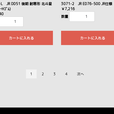
-L JR DD51 後期 耐寒形 北斗星
3071-2 JR ED76-500 JR仕様
ｰHｺﾞﾑ)
￥7,216
40
数量
カートに入れる
カートに入れる
1
2
3
4
次へ