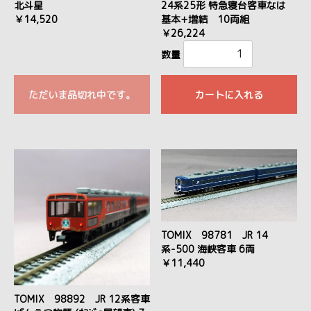
北斗星
24系25形 特急寝台客車なは
￥14,520
基本+増結 10両組
￥26,224
数量
ただいま品切れ中です。
カートに入れる
TOMIX 98781 JR 14
系-500 海峡客車 6両
￥11,440
TOMIX 98892 JR 12系客車