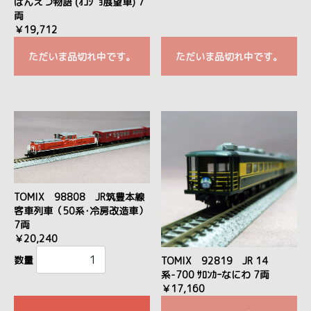
ばんえつ物語 (ｵｺｼﾞｮ展望車) 7
両
￥19,712
ただいま品切れ中です。
ただいま品切れ中です。
TOMIX 98808 JR筑豊本線
客車列車（50系･冷房改造車）
7両
￥20,240
数量
TOMIX 92819 JR 14
系-700 ｻﾛﾝｶｰなにわ 7両
￥17,160