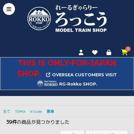
0
THIS IS ONLY-FOR-JAPAN
SHOP.
OVERSEA CUSTOMERS VISIT
RG-Rokko SHOP.
全て
|
TOMIX
|
N Scale
|
客車
39件
の商品が見つかりました