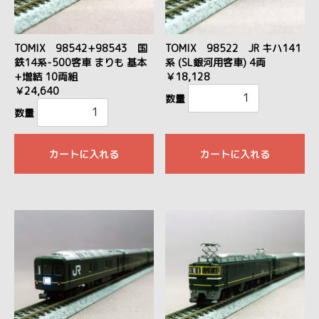
TOMIX 98542+98543 国
TOMIX 98522 JR キハ141
鉄14系-500客車 まりも 基本
系 (SL銀河用客車) 4両
+増結 10両組
￥18,128
￥24,640
数量
数量
カートに入れる
カートに入れる