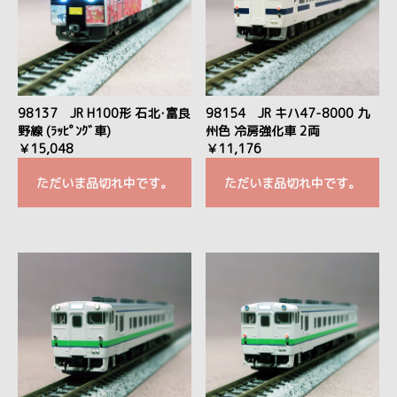
98137 JR H100形 石北･富良
98154 JR キハ47-8000 九
野線 (ﾗｯﾋﾟﾝｸﾞ車)
州色 冷房強化車 2両
￥15,048
￥11,176
ただいま品切れ中です。
ただいま品切れ中です。