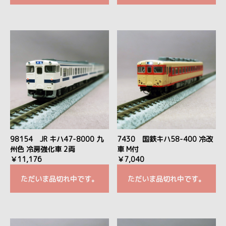
98154 JR キハ47-8000 九
7430 国鉄キハ58-400 冷改
州色 冷房強化車 2両
車 M付
￥11,176
￥7,040
ただいま品切れ中です。
ただいま品切れ中です。