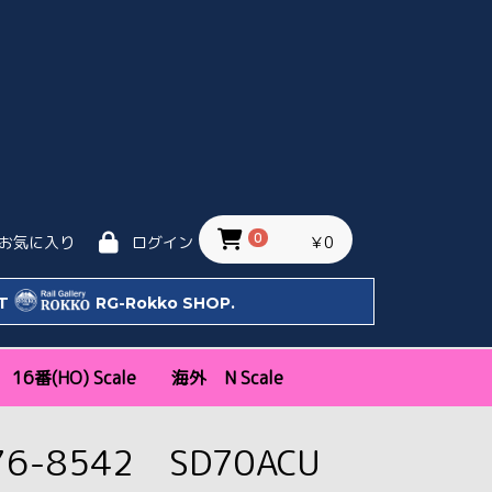
0
￥0
お気に入り
ログイン
IT
RG-Rokko SHOP.
16番(HO) Scale
海外 N Scale
ッタ
Bトレ)
天賞堂
エンドウ
トラムウェイ
モデルアイコン
新幹線・特急
近郊通勤形
機関車
気動車
客車・貨車
私鉄
KATO USA
KATO EU
関西
関東
中部・その他
76-8542 SD70ACU