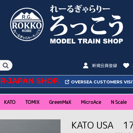
新規会員登録
OR-JAPAN SHOP.
OVERSEA CUSTOMERS VIS
KATO
TOMIX
GreenMaX
MicroAce
N Scale
N Scale
16番(HO) Scale
N Scale
16番(HO)Scale
特急
近郊通勤形
気動車
私鉄
その他
新幹線
特急
近郊通勤形
私鉄
機関車
気動車
客車
貨車
ラウンドハウス
ポケットライン
旅するNゲージ
レール
アクセサリー・パワー
新幹線
機関車
客車
貨車
アクセサリー
新幹線・特急
近郊通勤形
急行
機関車
気動車
客車・貨車
私鉄(関東)
私鉄(関西・中部・そ
コンテナ
新幹線
特急
近郊通勤形
私鉄
機関車
気動車
客車
貨車
ファーストカーミュー
レール
コンテナ
特急
近郊通勤形
機関車
気動車
客車
貨車
私鉄
コンテナ
アクセサリー
阪急
阪神
山陽
南海
近鉄
京阪
名鉄
東武
西武
東急
小田急
京王
京急
東京メトロ
静岡鉄道
秩父
富山地鉄
琴電
ポポンデ
朗堂
CASCO
バンダイ(
KATO USA 1
パック
の他)
ジアム