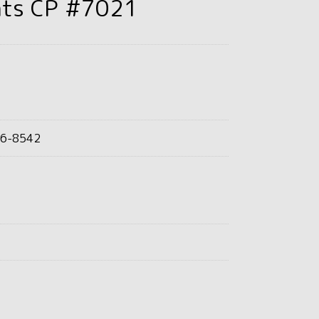
hts CP #7021
6-8542