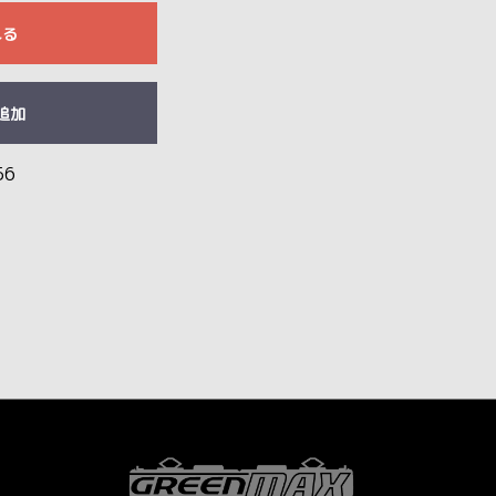
れる
追加
56