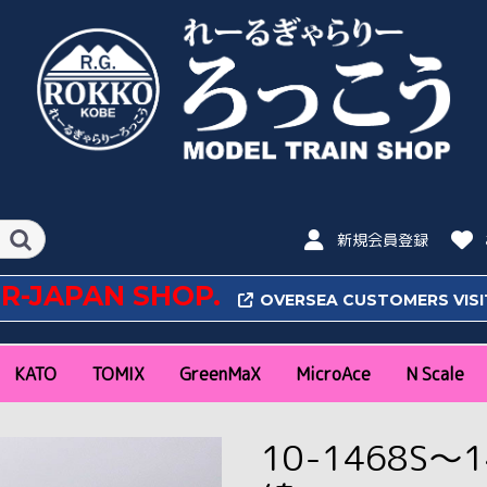
新規会員登録
OR-JAPAN SHOP.
OVERSEA CUSTOMERS VIS
KATO
TOMIX
GreenMaX
MicroAce
N Scale
N Scale
16番(HO) Scale
N Scale
16番(HO)Scale
特急
近郊通勤形
気動車
私鉄
その他
新幹線
特急
近郊通勤形
私鉄
機関車
気動車
客車
貨車
ラウンドハウス
ポケットライン
旅するNゲージ
レール
アクセサリー・パワー
新幹線
機関車
客車
貨車
アクセサリー
新幹線・特急
近郊通勤形
急行
機関車
気動車
客車・貨車
私鉄(関東)
私鉄(関西・中部・そ
コンテナ
新幹線
特急
近郊通勤形
私鉄
機関車
気動車
客車
貨車
ファーストカーミュー
レール
コンテナ
特急
近郊通勤形
機関車
気動車
客車
貨車
私鉄
コンテナ
アクセサリー
阪急
阪神
山陽
南海
近鉄
京阪
名鉄
東武
西武
東急
小田急
京王
京急
東京メトロ
静岡鉄道
秩父
富山地鉄
琴電
ポポンデ
朗堂
CASCO
バンダイ(
10-1468S～
パック
の他)
ジアム