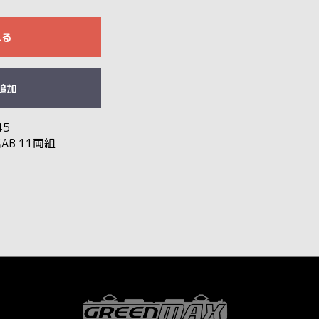
れる
追加
45
AB 11両組