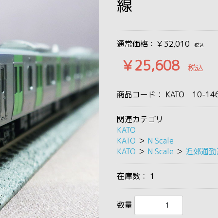
線
通常価格：￥32,010
税込
￥25,608
税込
商品コード：
KATO 10-14
関連カテゴリ
KATO
KATO
＞
N Scale
KATO
＞
N Scale
＞
近郊通勤
在庫数：
1
数量