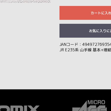
カートに入
お気に入りに
JANコード：49497276935
JR E235系 山手線 基本+増結