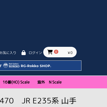
0
￥0
お気に入り
ログイン
IT
RG-Rokko SHOP.
16番(HO) Scale
海外 N Scale
ッタ
Bトレ)
天賞堂
エンドウ
トラムウェイ
モデルアイコン
新幹線・特急
近郊通勤形
機関車
気動車
客車・貨車
私鉄
KATO USA
KATO EU
関西
関東
中部・その他
1470 JR E235系 山手