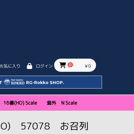
0
￥0
お気に入り
ログイン
IT
RG-Rokko SHOP.
16番(HO) Scale
海外 N Scale
ッタ
Bトレ)
天賞堂
エンドウ
トラムウェイ
モデルアイコン
新幹線・特急
近郊通勤形
機関車
気動車
客車・貨車
私鉄
KATO USA
KATO EU
関西
関東
中部・その他
HO) 57078 お召列