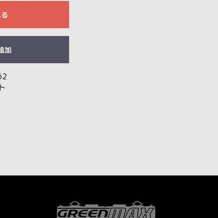
れる
追加
62
ト