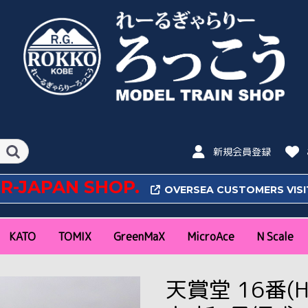
新規会員登録
OR-JAPAN SHOP.
OVERSEA CUSTOMERS VIS
KATO
TOMIX
GreenMaX
MicroAce
N Scale
N Scale
16番(HO) Scale
N Scale
16番(HO)Scale
特急
近郊通勤形
気動車
私鉄
その他
新幹線
特急
近郊通勤形
私鉄
機関車
気動車
客車
貨車
ラウンドハウス
ポケットライン
旅するNゲージ
レール
アクセサリー・パワー
新幹線
機関車
客車
貨車
アクセサリー
新幹線・特急
近郊通勤形
急行
機関車
気動車
客車・貨車
私鉄(関東)
私鉄(関西・中部・そ
コンテナ
新幹線
特急
近郊通勤形
私鉄
機関車
気動車
客車
貨車
ファーストカーミュー
レール
コンテナ
特急
近郊通勤形
機関車
気動車
客車
貨車
私鉄
コンテナ
アクセサリー
阪急
阪神
山陽
南海
近鉄
京阪
名鉄
東武
西武
東急
小田急
京王
京急
東京メトロ
静岡鉄道
秩父
富山地鉄
琴電
ポポンデ
朗堂
CASCO
バンダイ(
天賞堂 16番(
パック
の他)
ジアム