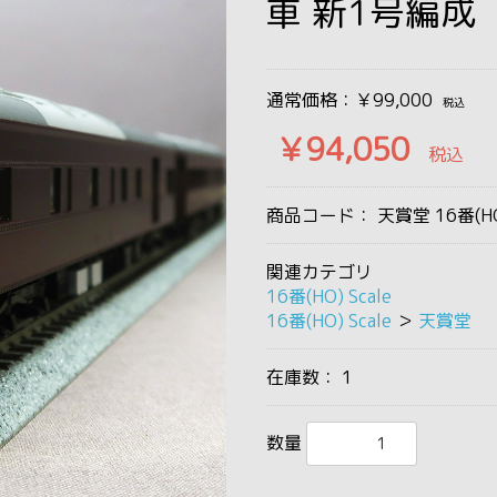
車 新1号編成
通常価格：￥99,000
税込
￥94,050
税込
商品コード：
天賞堂 16番(H
関連カテゴリ
16番(HO) Scale
16番(HO) Scale
＞
天賞堂
在庫数：
1
数量