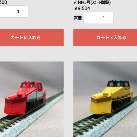
600
んﾄﾛｯｺ号(ｽｶｰﾄ増設)
￥9,504
数量
カートに入れる
カートに入れる