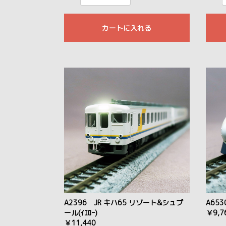
カートに入れる
A2396 JR キハ65 リゾート&シュプ
A65
ール(ｲｴﾛｰ)
￥9,7
￥11,440