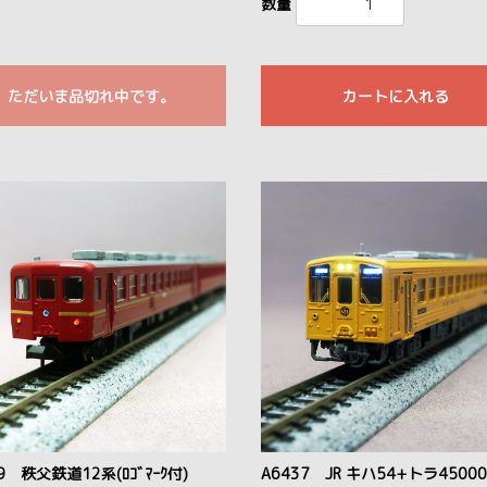
数量
ただいま品切れ中です。
カートに入れる
9 秩父鉄道12系(ﾛｺﾞﾏｰｸ付)
A6437 JR キハ54+トラ4500