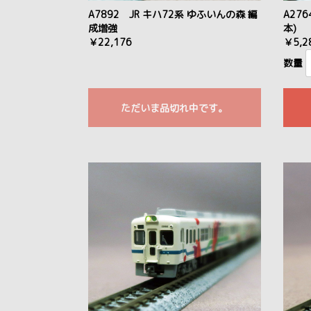
A7892 JR キハ72系 ゆふいんの森 編
A276
成増強
本)
￥22,176
￥5,2
数量
ただいま品切れ中です。