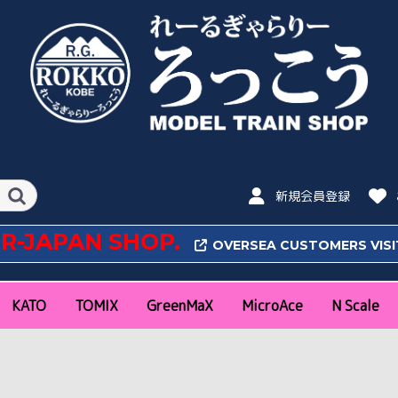
新規会員登録
OR-JAPAN SHOP.
OVERSEA CUSTOMERS VIS
KATO
TOMIX
GreenMaX
MicroAce
N Scale
N Scale
16番(HO) Scale
N Scale
16番(HO)Scale
特急
近郊通勤形
気動車
私鉄
その他
新幹線
特急
近郊通勤形
私鉄
機関車
気動車
客車
貨車
ラウンドハウス
ポケットライン
旅するNゲージ
レール
アクセサリー・パワー
新幹線
機関車
客車
貨車
アクセサリー
新幹線・特急
近郊通勤形
急行
機関車
気動車
客車・貨車
私鉄(関東)
私鉄(関西・中部・そ
コンテナ
新幹線
特急
近郊通勤形
私鉄
機関車
気動車
客車
貨車
ファーストカーミュー
レール
コンテナ
特急
近郊通勤形
機関車
気動車
客車
貨車
私鉄
コンテナ
アクセサリー
阪急
阪神
山陽
南海
近鉄
京阪
名鉄
東武
西武
東急
小田急
京王
京急
東京メトロ
静岡鉄道
秩父
富山地鉄
琴電
ポポンデ
朗堂
CASCO
バンダイ(
パック
の他)
ジアム