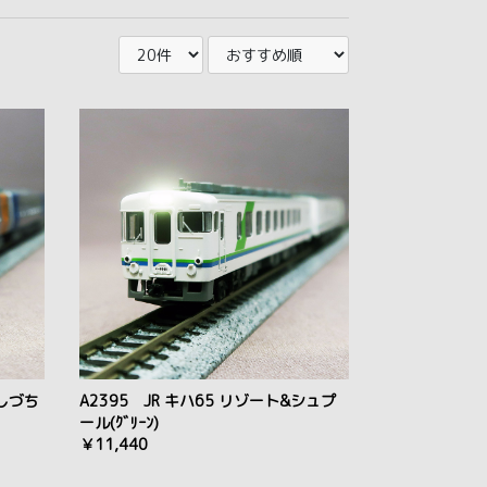
いしづち
A2395 JR キハ65 リゾート&シュプ
ール(ｸﾞﾘｰﾝ)
￥11,440