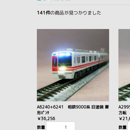
141件
の商品が見つかりました
A6240+6241 相鉄9000系 旧塗装 菱
A29
形ﾊﾟﾝﾀ
方転
￥36,256
￥21,
数量
数量