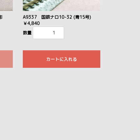
形
A9337 国鉄ナロ10-32 (青15号)
￥4,840
数量
カートに入れる