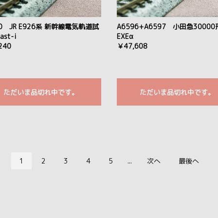
70 JR E926系 新幹線電気軌道試
A6596+A6597 小田急30000
ast-i
EXEα
240
￥47,608
ただいま品切れ中です。
ただいま品切れ中です。
1
2
3
4
5
...
次へ
最後へ