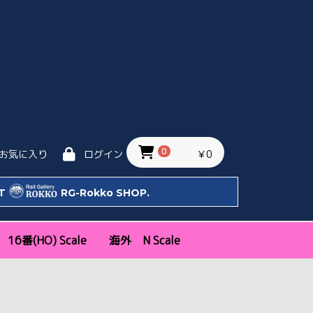
0
￥0
お気に入り
ログイン
IT
RG-Rokko SHOP.
16番(HO) Scale
海外 N Scale
ッタ
Bトレ)
天賞堂
エンドウ
トラムウェイ
モデルアイコン
新幹線・特急
近郊通勤形
機関車
気動車
客車・貨車
私鉄
KATO USA
KATO EU
関西
関東
中部・その他