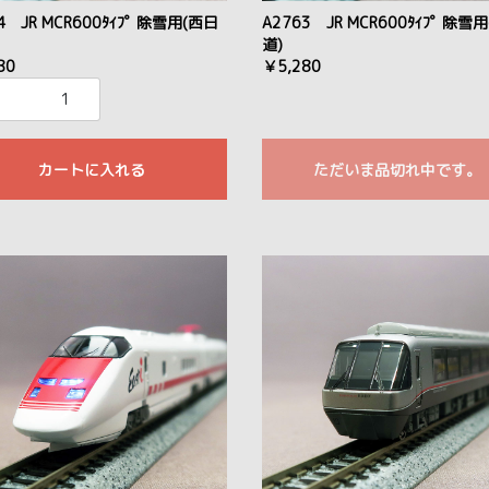
4 JR MCR600ﾀｲﾌﾟ 除雪用(西日
A2763 JR MCR600ﾀｲﾌﾟ 除雪
道)
80
￥5,280
カートに入れる
ただいま品切れ中です。