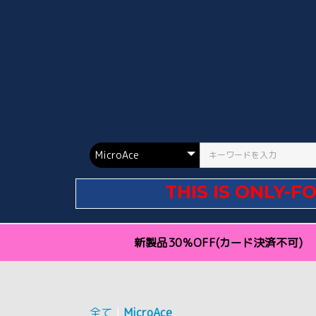
THIS IS ONLY-F
新製品30％OFF(カード決済不可)
全て
|
MicroAce